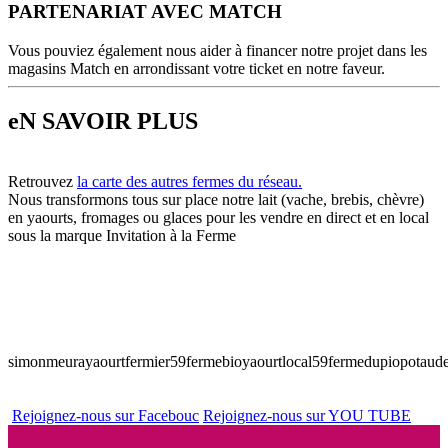
PARTENARIAT AVEC MATCH
Vous pouviez également nous aider à financer notre projet dans les
magasins Match en arrondissant votre ticket en notre faveur.
eN SAVOIR PLUS
Retrouvez
la carte des autres fermes du réseau.
Nous transformons tous sur place notre lait (vache, brebis, chèvre)
en yaourts, fromages ou glaces pour les vendre en direct et en local
sous la marque Invitation à la Ferme
simonmeura
yaourtfermier59
fermebio
yaourtlocal59
fermedupiopot
aude
Rejoignez-nous sur Facebouc
Rejoignez-nous sur YOU TUBE