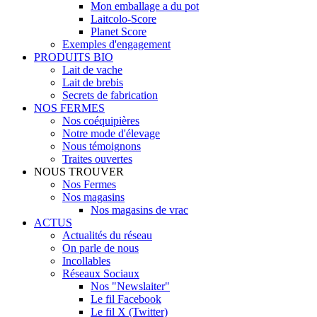
Mon emballage a du pot
Laitcolo-Score
Planet Score
Exemples d'engagement
PRODUITS BIO
Lait de vache
Lait de brebis
Secrets de fabrication
NOS FERMES
Nos coéquipières
Notre mode d'élevage
Nous témoignons
Traites ouvertes
NOUS TROUVER
Nos Fermes
Nos magasins
Nos magasins de vrac
ACTUS
Actualités du réseau
On parle de nous
Incollables
Réseaux Sociaux
Nos "Newslaiter"
Le fil Facebook
Le fil X (Twitter)