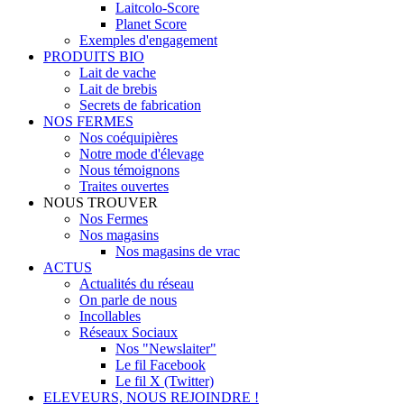
Laitcolo-Score
Planet Score
Exemples d'engagement
PRODUITS BIO
Lait de vache
Lait de brebis
Secrets de fabrication
NOS FERMES
Nos coéquipières
Notre mode d'élevage
Nous témoignons
Traites ouvertes
NOUS TROUVER
Nos Fermes
Nos magasins
Nos magasins de vrac
ACTUS
Actualités du réseau
On parle de nous
Incollables
Réseaux Sociaux
Nos "Newslaiter"
Le fil Facebook
Le fil X (Twitter)
ELEVEURS, NOUS REJOINDRE !