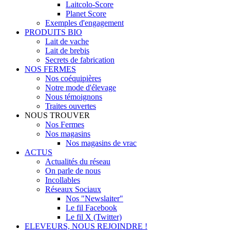
Laitcolo-Score
Planet Score
Exemples d'engagement
PRODUITS BIO
Lait de vache
Lait de brebis
Secrets de fabrication
NOS FERMES
Nos coéquipières
Notre mode d'élevage
Nous témoignons
Traites ouvertes
NOUS TROUVER
Nos Fermes
Nos magasins
Nos magasins de vrac
ACTUS
Actualités du réseau
On parle de nous
Incollables
Réseaux Sociaux
Nos "Newslaiter"
Le fil Facebook
Le fil X (Twitter)
ELEVEURS, NOUS REJOINDRE !