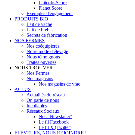
Laitcolo-Score
Planet Score
Exemples d'engagement
PRODUITS BIO
Lait de vache
Lait de brebis
Secrets de fabrication
NOS FERMES
Nos coéquipières
Notre mode d'élevage
Nous témoignons
Traites ouvertes
NOUS TROUVER
Nos Fermes
Nos magasins
Nos magasins de vrac
ACTUS
Actualités du réseau
On parle de nous
Incollables
Réseaux Sociaux
Nos "Newslaiter"
Le fil Facebook
Le fil X (Twitter)
ELEVEURS, NOUS REJOINDRE !