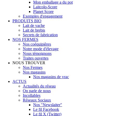
Mon emballage a du pot
Laitcolo-Score
Planet Score
Exemples d'engagement
PRODUITS BIO
Lait de vache
Lait de brebis
Secrets de fabrication
NOS FERMES
Nos coéquipières
Notre mode d'élevage
Nous témoignons
Traites ouvertes
NOUS TROUVER
Nos Fermes
Nos magasins
Nos magasins de vrac
ACTUS
Actualités du réseau
On parle de nous
Incollables
Réseaux Sociaux
Nos "Newslaiter"
Le fil Facebook
Le fil X (Twitter)