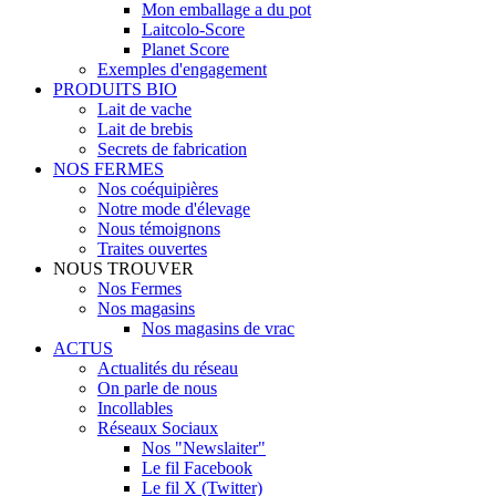
Mon emballage a du pot
Laitcolo-Score
Planet Score
Exemples d'engagement
PRODUITS BIO
Lait de vache
Lait de brebis
Secrets de fabrication
NOS FERMES
Nos coéquipières
Notre mode d'élevage
Nous témoignons
Traites ouvertes
NOUS TROUVER
Nos Fermes
Nos magasins
Nos magasins de vrac
ACTUS
Actualités du réseau
On parle de nous
Incollables
Réseaux Sociaux
Nos "Newslaiter"
Le fil Facebook
Le fil X (Twitter)