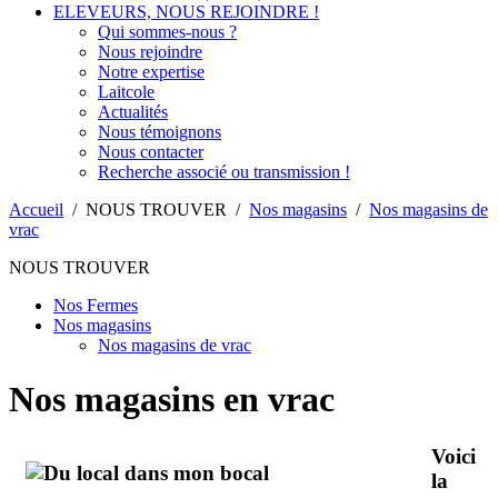
ELEVEURS, NOUS REJOINDRE !
Qui sommes-nous ?
Nous rejoindre
Notre expertise
Laitcole
Actualités
Nous témoignons
Nous contacter
Recherche associé ou transmission !
Accueil
/
NOUS TROUVER
/
Nos magasins
/
Nos magasins de
vrac
NOUS TROUVER
Nos Fermes
Nos magasins
Nos magasins de vrac
Nos magasins en vrac
Voici
la