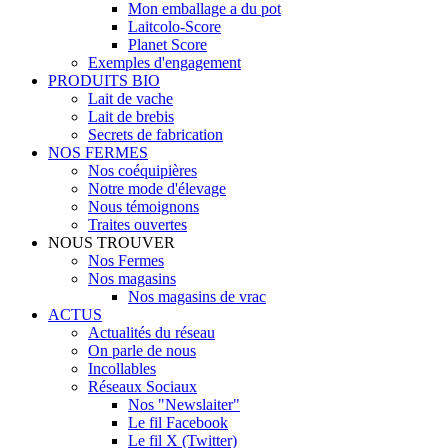
Mon emballage a du pot
Laitcolo-Score
Planet Score
Exemples d'engagement
PRODUITS BIO
Lait de vache
Lait de brebis
Secrets de fabrication
NOS FERMES
Nos coéquipières
Notre mode d'élevage
Nous témoignons
Traites ouvertes
NOUS TROUVER
Nos Fermes
Nos magasins
Nos magasins de vrac
ACTUS
Actualités du réseau
On parle de nous
Incollables
Réseaux Sociaux
Nos "Newslaiter"
Le fil Facebook
Le fil X (Twitter)