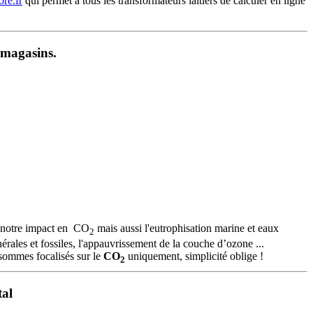
ore.fr
qui permet à tous les transformateurs laitiers de calculer en ligne
 magasins.
t notre impact en CO
mais aussi l'eutrophisation marine et eaux
2
minérales et fossiles, l'appauvrissement de la couche d’ozone ...
mmes focalisés sur le
CO
uniquement, simplicité oblige !
2
tal