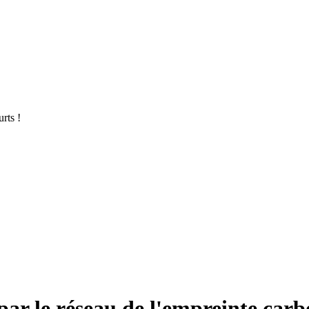
rts !
par le réseau de l'empreinte car