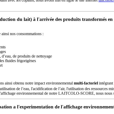
lans avec les copains, nous avons mis en ligne le site internet
laitcolosc
ction du lait) à l'arrivée des produits transformés en
 ainsi nos consommations :
ents
ages
, d’eau, de produits de nettoyage
des fluides frigorigènes
rt
ns ainsi obtenu notre impact environnemental
multi-factoriel
intégran
utilisation de l’eau, l'acidification de l’air, l'utilisation des ressources 
l'affichage environnemental de notre LAITCOLO-SCORE, nous nous so
pation a l'experimentation de l'affichage environnemen