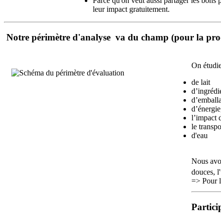
Parce qu'on veut aussi partager les bons p
leur impact gratuitement.
Notre périmètre d'analyse va du champ (pour la produ
On étudie
de lait
d’ingrédi
d’emball
d’énergie
l’impact 
le transpo
d'eau
Nous avo
douces, l'
=> Pour 
Partici