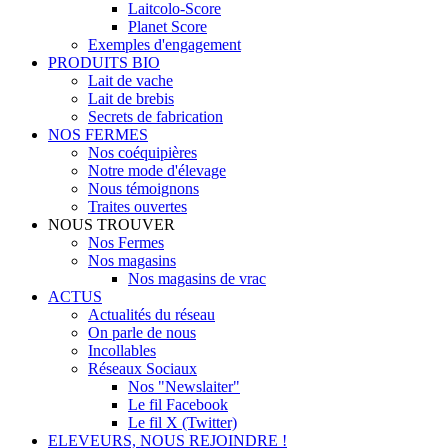
Laitcolo-Score
Planet Score
Exemples d'engagement
PRODUITS BIO
Lait de vache
Lait de brebis
Secrets de fabrication
NOS FERMES
Nos coéquipières
Notre mode d'élevage
Nous témoignons
Traites ouvertes
NOUS TROUVER
Nos Fermes
Nos magasins
Nos magasins de vrac
ACTUS
Actualités du réseau
On parle de nous
Incollables
Réseaux Sociaux
Nos "Newslaiter"
Le fil Facebook
Le fil X (Twitter)
ELEVEURS, NOUS REJOINDRE !