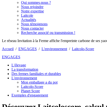
Qui sommes-nous ?
Nous rejoindre
Notre expertise
Laitcole
Actualités
Nous témoignons
Nous contacter
Recherche associé ou transmission !
Le réseau Invitation à la Ferme affiche l'empreinte carbone de ses yaou
Accueil
/
ENGAGES
/
L'environnement
/
Laitcolo-Score
ENGAGES
L'élevage
La transformation
Des fermes familiales et durables
L'environnement
Mon emballage a du pot
Laitcolo-Score
Planet Score
Exemples d'engagement
Découvrez Laitcoloscore, calcul 