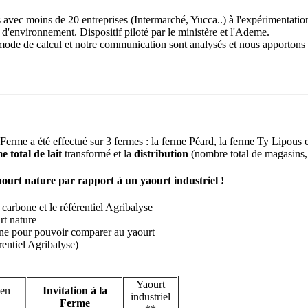
 avec moins de 20 entreprises (Intermarché, Yucca..) à l'expérimentation
d'environnement. Dispositif piloté par le ministère et l'Ademe.
 mode de calcul et notre communication sont analysés et nous apportons n
a Ferme a été effectué sur 3 fermes : la ferme Péard, la ferme Ty Lipous
e total de lait
transformé et la
distribution
(nombre total de magasins, 
aourt nature par rapport à un yaourt industriel !
carbone et le référentiel Agribalyse
rt nature
ne pour pouvoir comparer au yaourt
érentiel Agribalyse)
Yaourt
 en
Invitation à la
industriel
Ferme