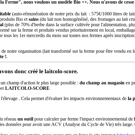
à la Ferme", nous voulons un modèle
Bio ++
. Nous n'avons de cesse
itable
(auto-rémunération de notre prix du lait : 575€/1000 litres de lai
produits Bio et
sains
(du lait non homogénéisé, des fromages au lait cru.
mal
(plus de 70% d'herbe dans la surface cultivée pour l'alimentation, plus
sformé sur la ferme et produits vendus prioritairement en local, emballa
te tous les 1er mercredis du mois sur toutes nos fermes après inscription
 de notre organisation (lait transformé sur la ferme pour être vendu en 
te !
.
ons donc créé le laitcolo-score.
e un champ d'action le plus large possible :
du champ au magasin
en pr
éer
LAITCOLO-SCORE
de l'élevage . Cela permet d'évaluer les impacts environnementaux de
la 
du réseau
un outil
pour calculer par ferme l'impact environnemental de
 les données pour avoir une ACV (Analyse du Cycle de Vie) très large.