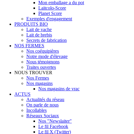
Mon emballage a du pot
Laitcolo-Score
Planet Score
Exemples d'engagement
PRODUITS BIO
Lait de vache
Lait de brebis
Secrets de fabrication
NOS FERMES
Nos coéquipières
Notre mode d'élevage
Nous témoignons
Traites ouvertes
NOUS TROUVER
Nos Fermes
Nos magasins
Nos magasins de vrac
ACTUS
Actualités du réseau
On parle de nous
Incollables
Réseaux Sociaux
Nos "Newslaiter"
Le fil Facebook
Le fil X (Twitter)