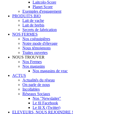
Laitcolo-Score
Planet Score
Exemples d'engagement
PRODUITS BIO
Lait de vache
Lait de brebis
Secrets de fabrication
NOS FERMES
Nos coéquipières
Notre mode d'élevage
Nous témoignons
Traites ouvertes
NOUS TROUVER
Nos Fermes
Nos magasins
Nos magasins de vrac
ACTUS
Actualités du réseau
On parle de nous
Incollables
Réseaux Sociaux
Nos "Newslaiter"
Le fil Facebook
Le fil X (Twitter)
ELEVEURS, NOUS REJOINDRE !