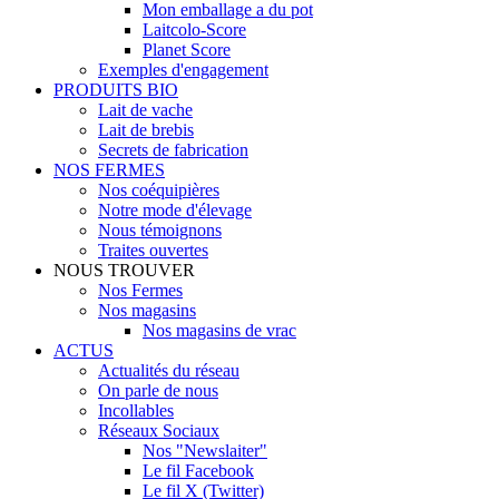
Mon emballage a du pot
Laitcolo-Score
Planet Score
Exemples d'engagement
PRODUITS BIO
Lait de vache
Lait de brebis
Secrets de fabrication
NOS FERMES
Nos coéquipières
Notre mode d'élevage
Nous témoignons
Traites ouvertes
NOUS TROUVER
Nos Fermes
Nos magasins
Nos magasins de vrac
ACTUS
Actualités du réseau
On parle de nous
Incollables
Réseaux Sociaux
Nos "Newslaiter"
Le fil Facebook
Le fil X (Twitter)