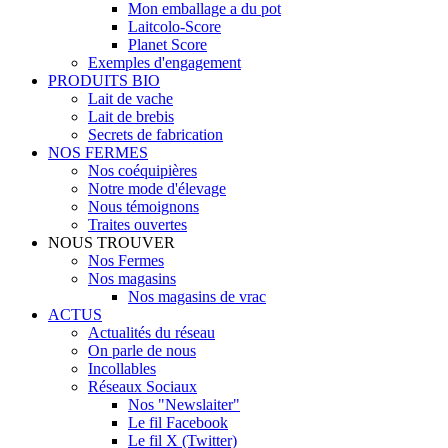
Mon emballage a du pot
Laitcolo-Score
Planet Score
Exemples d'engagement
PRODUITS BIO
Lait de vache
Lait de brebis
Secrets de fabrication
NOS FERMES
Nos coéquipières
Notre mode d'élevage
Nous témoignons
Traites ouvertes
NOUS TROUVER
Nos Fermes
Nos magasins
Nos magasins de vrac
ACTUS
Actualités du réseau
On parle de nous
Incollables
Réseaux Sociaux
Nos "Newslaiter"
Le fil Facebook
Le fil X (Twitter)