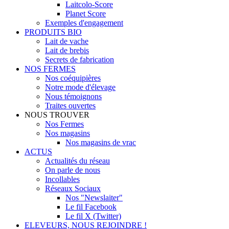
Laitcolo-Score
Planet Score
Exemples d'engagement
PRODUITS BIO
Lait de vache
Lait de brebis
Secrets de fabrication
NOS FERMES
Nos coéquipières
Notre mode d'élevage
Nous témoignons
Traites ouvertes
NOUS TROUVER
Nos Fermes
Nos magasins
Nos magasins de vrac
ACTUS
Actualités du réseau
On parle de nous
Incollables
Réseaux Sociaux
Nos "Newslaiter"
Le fil Facebook
Le fil X (Twitter)
ELEVEURS, NOUS REJOINDRE !