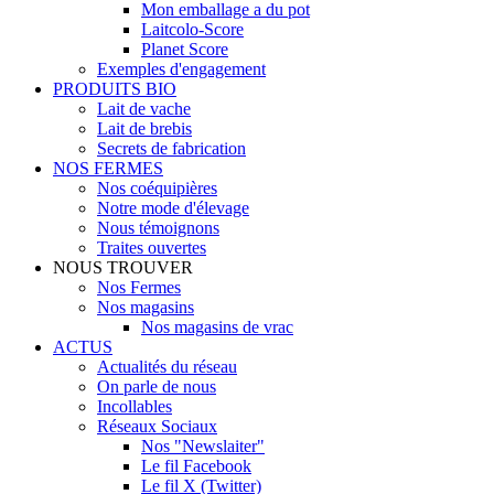
Mon emballage a du pot
Laitcolo-Score
Planet Score
Exemples d'engagement
PRODUITS BIO
Lait de vache
Lait de brebis
Secrets de fabrication
NOS FERMES
Nos coéquipières
Notre mode d'élevage
Nous témoignons
Traites ouvertes
NOUS TROUVER
Nos Fermes
Nos magasins
Nos magasins de vrac
ACTUS
Actualités du réseau
On parle de nous
Incollables
Réseaux Sociaux
Nos "Newslaiter"
Le fil Facebook
Le fil X (Twitter)