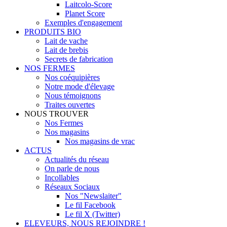
Laitcolo-Score
Planet Score
Exemples d'engagement
PRODUITS BIO
Lait de vache
Lait de brebis
Secrets de fabrication
NOS FERMES
Nos coéquipières
Notre mode d'élevage
Nous témoignons
Traites ouvertes
NOUS TROUVER
Nos Fermes
Nos magasins
Nos magasins de vrac
ACTUS
Actualités du réseau
On parle de nous
Incollables
Réseaux Sociaux
Nos "Newslaiter"
Le fil Facebook
Le fil X (Twitter)
ELEVEURS, NOUS REJOINDRE !