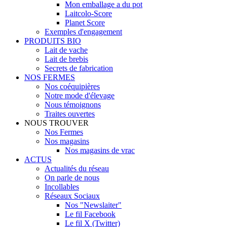
Mon emballage a du pot
Laitcolo-Score
Planet Score
Exemples d'engagement
PRODUITS BIO
Lait de vache
Lait de brebis
Secrets de fabrication
NOS FERMES
Nos coéquipières
Notre mode d'élevage
Nous témoignons
Traites ouvertes
NOUS TROUVER
Nos Fermes
Nos magasins
Nos magasins de vrac
ACTUS
Actualités du réseau
On parle de nous
Incollables
Réseaux Sociaux
Nos "Newslaiter"
Le fil Facebook
Le fil X (Twitter)