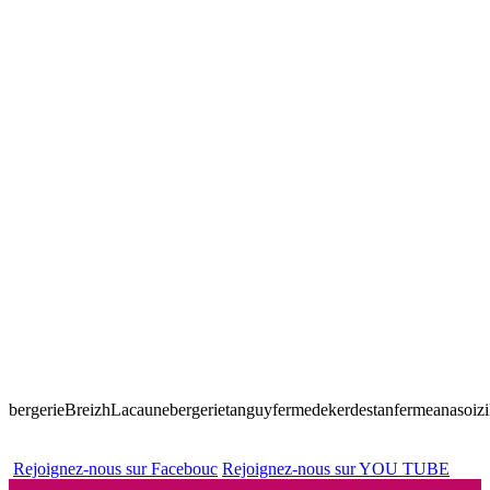
bergerieBreizhLacaune
bergerietanguy
fermedekerdestan
fermeanasoiz
Rejoignez-nous sur Facebouc
Rejoignez-nous sur YOU TUBE