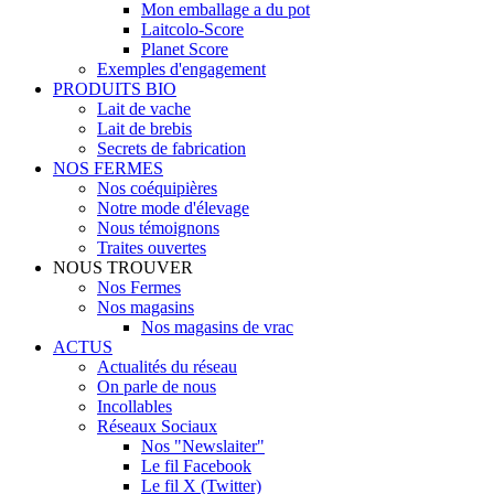
Mon emballage a du pot
Laitcolo-Score
Planet Score
Exemples d'engagement
PRODUITS BIO
Lait de vache
Lait de brebis
Secrets de fabrication
NOS FERMES
Nos coéquipières
Notre mode d'élevage
Nous témoignons
Traites ouvertes
NOUS TROUVER
Nos Fermes
Nos magasins
Nos magasins de vrac
ACTUS
Actualités du réseau
On parle de nous
Incollables
Réseaux Sociaux
Nos "Newslaiter"
Le fil Facebook
Le fil X (Twitter)