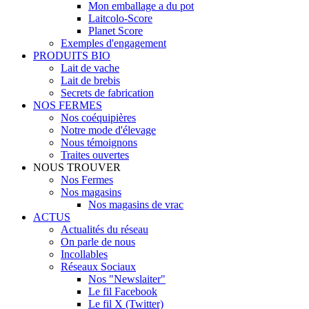
Mon emballage a du pot
Laitcolo-Score
Planet Score
Exemples d'engagement
PRODUITS BIO
Lait de vache
Lait de brebis
Secrets de fabrication
NOS FERMES
Nos coéquipières
Notre mode d'élevage
Nous témoignons
Traites ouvertes
NOUS TROUVER
Nos Fermes
Nos magasins
Nos magasins de vrac
ACTUS
Actualités du réseau
On parle de nous
Incollables
Réseaux Sociaux
Nos "Newslaiter"
Le fil Facebook
Le fil X (Twitter)