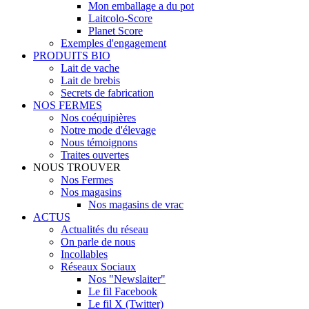
Mon emballage a du pot
Laitcolo-Score
Planet Score
Exemples d'engagement
PRODUITS BIO
Lait de vache
Lait de brebis
Secrets de fabrication
NOS FERMES
Nos coéquipières
Notre mode d'élevage
Nous témoignons
Traites ouvertes
NOUS TROUVER
Nos Fermes
Nos magasins
Nos magasins de vrac
ACTUS
Actualités du réseau
On parle de nous
Incollables
Réseaux Sociaux
Nos "Newslaiter"
Le fil Facebook
Le fil X (Twitter)