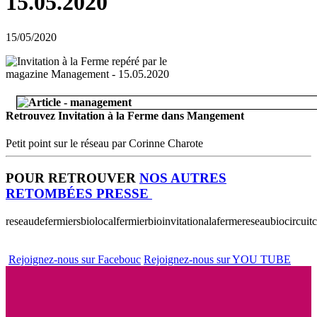
15.05.2020
15/05/2020
Retrouvez Invitation à la Ferme dans Mangement
Petit point sur le réseau par Corinne Charote
POUR RETROUVER
NOS AUTRES
RETOMBÉES PRESSE
reseaudefermiersbio
localfermierbio
invitationalaferme
reseaubio
circuit
Rejoignez-nous sur Facebouc
Rejoignez-nous sur YOU TUBE