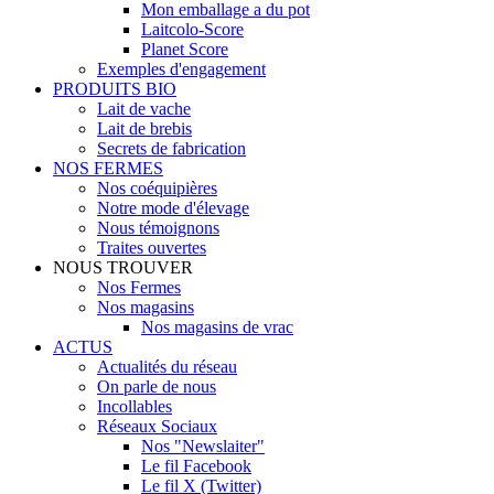
Mon emballage a du pot
Laitcolo-Score
Planet Score
Exemples d'engagement
PRODUITS BIO
Lait de vache
Lait de brebis
Secrets de fabrication
NOS FERMES
Nos coéquipières
Notre mode d'élevage
Nous témoignons
Traites ouvertes
NOUS TROUVER
Nos Fermes
Nos magasins
Nos magasins de vrac
ACTUS
Actualités du réseau
On parle de nous
Incollables
Réseaux Sociaux
Nos "Newslaiter"
Le fil Facebook
Le fil X (Twitter)