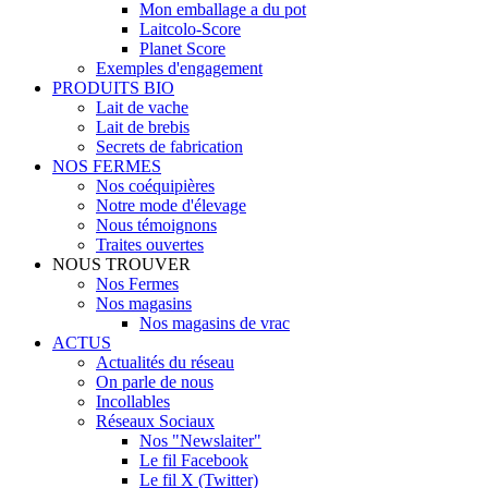
Mon emballage a du pot
Laitcolo-Score
Planet Score
Exemples d'engagement
PRODUITS BIO
Lait de vache
Lait de brebis
Secrets de fabrication
NOS FERMES
Nos coéquipières
Notre mode d'élevage
Nous témoignons
Traites ouvertes
NOUS TROUVER
Nos Fermes
Nos magasins
Nos magasins de vrac
ACTUS
Actualités du réseau
On parle de nous
Incollables
Réseaux Sociaux
Nos "Newslaiter"
Le fil Facebook
Le fil X (Twitter)