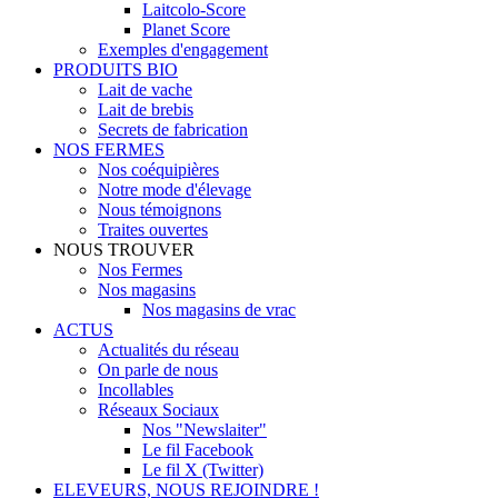
Laitcolo-Score
Planet Score
Exemples d'engagement
PRODUITS BIO
Lait de vache
Lait de brebis
Secrets de fabrication
NOS FERMES
Nos coéquipières
Notre mode d'élevage
Nous témoignons
Traites ouvertes
NOUS TROUVER
Nos Fermes
Nos magasins
Nos magasins de vrac
ACTUS
Actualités du réseau
On parle de nous
Incollables
Réseaux Sociaux
Nos "Newslaiter"
Le fil Facebook
Le fil X (Twitter)
ELEVEURS, NOUS REJOINDRE !