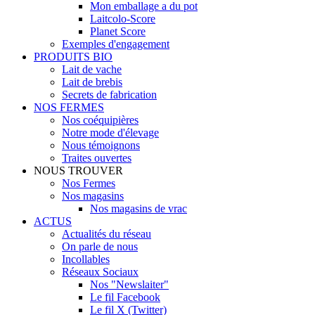
Mon emballage a du pot
Laitcolo-Score
Planet Score
Exemples d'engagement
PRODUITS BIO
Lait de vache
Lait de brebis
Secrets de fabrication
NOS FERMES
Nos coéquipières
Notre mode d'élevage
Nous témoignons
Traites ouvertes
NOUS TROUVER
Nos Fermes
Nos magasins
Nos magasins de vrac
ACTUS
Actualités du réseau
On parle de nous
Incollables
Réseaux Sociaux
Nos "Newslaiter"
Le fil Facebook
Le fil X (Twitter)