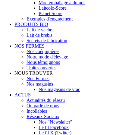
Mon emballage a du pot
Laitcolo-Score
Planet Score
Exemples d'engagement
PRODUITS BIO
Lait de vache
Lait de brebis
Secrets de fabrication
NOS FERMES
Nos coéquipières
Notre mode d'élevage
Nous témoignons
Traites ouvertes
NOUS TROUVER
Nos Fermes
Nos magasins
Nos magasins de vrac
ACTUS
Actualités du réseau
On parle de nous
Incollables
Réseaux Sociaux
Nos "Newslaiter"
Le fil Facebook
Le fil X (Twitter)