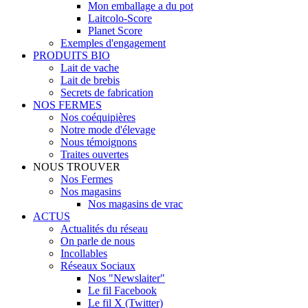
Mon emballage a du pot
Laitcolo-Score
Planet Score
Exemples d'engagement
PRODUITS BIO
Lait de vache
Lait de brebis
Secrets de fabrication
NOS FERMES
Nos coéquipières
Notre mode d'élevage
Nous témoignons
Traites ouvertes
NOUS TROUVER
Nos Fermes
Nos magasins
Nos magasins de vrac
ACTUS
Actualités du réseau
On parle de nous
Incollables
Réseaux Sociaux
Nos "Newslaiter"
Le fil Facebook
Le fil X (Twitter)