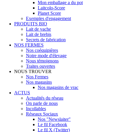
Mon emballage a du pot
Laitcolo-Score
Planet Score
Exemples d'engagement
PRODUITS BIO
Lait de vache
Lait de brebis
Secrets de fabrication
NOS FERMES
Nos coéquipières
Notre mode d'élevage
Nous témoignons
Traites ouvertes
NOUS TROUVER
Nos Fermes
Nos magasins
Nos magasins de vrac
ACTUS
Actualités du réseau
On parle de nous
Incollables
Réseaux Sociaux
Nos "Newslaiter"
Le fil Facebook
Le fil X (Twitter)