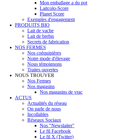
Mon emballage a du pot
Laitcolo-Score
Planet Score
Exemples d'engagement
PRODUITS BIO
Lait de vache
Lait de brebis
Secrets de fabrication
NOS FERMES
Nos coéquipières
Notre mode d'élevage
Nous témoignons
Traites ouvertes
NOUS TROUVER
Nos Fermes
Nos magasins
Nos magasins de vrac
ACTUS
Actualités du réseau
On parle de nous
Incollables
Réseaux Sociaux
Nos "Newslaiter"
Le fil Facebook
Le fil X (Twitter)