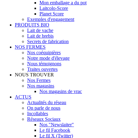
Mon emballage a du pot
Laitcolo-Score
Planet Score
Exemples d'engagement
PRODUITS BIO
Lait de vache
Lait de brebis
Secrets de fabrication
NOS FERMES
Nos coéquipières
Notre mode d'élevage
Nous témoignons
Traites ouvertes
NOUS TROUVER
Nos Fermes
Nos magasins
Nos magasins de vrac
ACTUS
Actualités du réseau
On parle de nous
Incollables
Réseaux Sociaux
Nos "Newslaiter"
Le fil Facebook
Le fil X (Twitter)