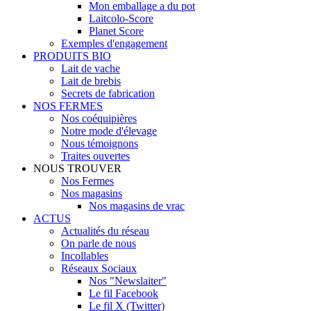
Mon emballage a du pot
Laitcolo-Score
Planet Score
Exemples d'engagement
PRODUITS BIO
Lait de vache
Lait de brebis
Secrets de fabrication
NOS FERMES
Nos coéquipières
Notre mode d'élevage
Nous témoignons
Traites ouvertes
NOUS TROUVER
Nos Fermes
Nos magasins
Nos magasins de vrac
ACTUS
Actualités du réseau
On parle de nous
Incollables
Réseaux Sociaux
Nos "Newslaiter"
Le fil Facebook
Le fil X (Twitter)