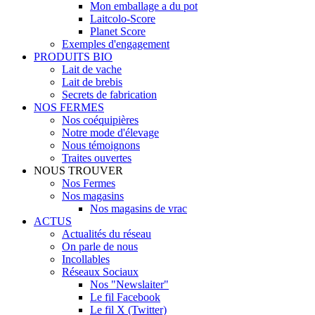
Mon emballage a du pot
Laitcolo-Score
Planet Score
Exemples d'engagement
PRODUITS BIO
Lait de vache
Lait de brebis
Secrets de fabrication
NOS FERMES
Nos coéquipières
Notre mode d'élevage
Nous témoignons
Traites ouvertes
NOUS TROUVER
Nos Fermes
Nos magasins
Nos magasins de vrac
ACTUS
Actualités du réseau
On parle de nous
Incollables
Réseaux Sociaux
Nos "Newslaiter"
Le fil Facebook
Le fil X (Twitter)