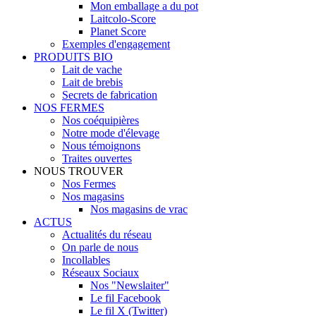
Mon emballage a du pot
Laitcolo-Score
Planet Score
Exemples d'engagement
PRODUITS BIO
Lait de vache
Lait de brebis
Secrets de fabrication
NOS FERMES
Nos coéquipières
Notre mode d'élevage
Nous témoignons
Traites ouvertes
NOUS TROUVER
Nos Fermes
Nos magasins
Nos magasins de vrac
ACTUS
Actualités du réseau
On parle de nous
Incollables
Réseaux Sociaux
Nos "Newslaiter"
Le fil Facebook
Le fil X (Twitter)