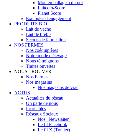
Mon emballage a du pot
Laitcolo-Score
Planet Score
Exemples d'engagement
PRODUITS BIO
Lait de vache
Lait de brebis
Secrets de fabrication
NOS FERMES
Nos coéquipières
Notre mode d'élevage
Nous témoignons
Traites ouvertes
NOUS TROUVER
Nos Fermes
Nos magasins
Nos magasins de vrac
ACTUS
Actualités du réseau
On parle de nous
Incollables
Réseaux Sociaux
Nos "Newslaiter"
Le fil Facebook
Le fil X (Twitter)