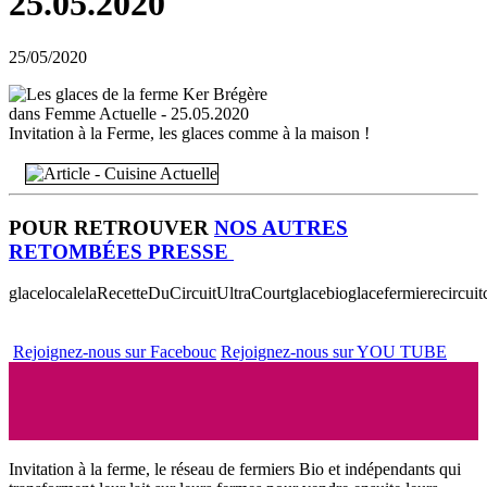
25.05.2020
25/05/2020
Invitation à la Ferme, les glaces comme à la maison !
POUR RETROUVER
NOS AUTRES
RETOMBÉES PRESSE
glacelocale
laRecetteDuCircuitUltraCourt
glacebio
glacefermiere
circuit
Rejoignez-nous sur Facebouc
Rejoignez-nous sur YOU TUBE
Invitation à la ferme, le réseau de fermiers Bio et indépendants qui