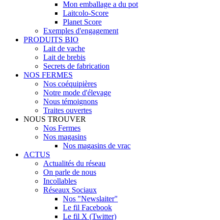
Mon emballage a du pot
Laitcolo-Score
Planet Score
Exemples d'engagement
PRODUITS BIO
Lait de vache
Lait de brebis
Secrets de fabrication
NOS FERMES
Nos coéquipières
Notre mode d'élevage
Nous témoignons
Traites ouvertes
NOUS TROUVER
Nos Fermes
Nos magasins
Nos magasins de vrac
ACTUS
Actualités du réseau
On parle de nous
Incollables
Réseaux Sociaux
Nos "Newslaiter"
Le fil Facebook
Le fil X (Twitter)