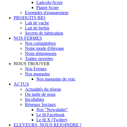
Laitcolo-Score
Planet Score
Exemples d'engagement
PRODUITS BIO
Lait de vache
Lait de brebis
Secrets de fabrication
NOS FERMES
Nos coéquipières
Notre mode d'élevage
Nous témoignons
Traites ouvertes
NOUS TROUVER
Nos Fermes
Nos magasins
Nos magasins de vrac
ACTUS
Actualités du réseau
On parle de nous
Incollables
Réseaux Sociaux
Nos "Newslaiter"
Le fil Facebook
Le fil X (Twitter)
ELEVEURS, NOUS REJOINDRE !