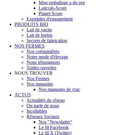
Mon emballage a du pot
Laitcolo-Score
Planet Score
Exemples d'engagement
PRODUITS BIO
Lait de vache
Lait de brebis
Secrets de fabrication
NOS FERMES
Nos coéquipières
Notre mode d'élevage
Nous témoignons
Traites ouvertes
NOUS TROUVER
Nos Fermes
Nos magasins
Nos magasins de vrac
ACTUS
Actualités du réseau
On parle de nous
Incollables
Réseaux Sociaux
Nos "Newslaiter"
Le fil Facebook
Le fil X (Twitter)