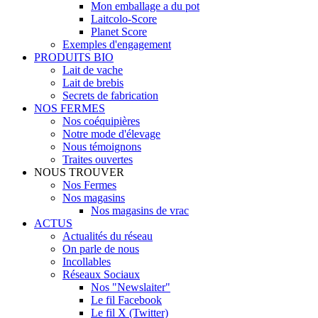
Mon emballage a du pot
Laitcolo-Score
Planet Score
Exemples d'engagement
PRODUITS BIO
Lait de vache
Lait de brebis
Secrets de fabrication
NOS FERMES
Nos coéquipières
Notre mode d'élevage
Nous témoignons
Traites ouvertes
NOUS TROUVER
Nos Fermes
Nos magasins
Nos magasins de vrac
ACTUS
Actualités du réseau
On parle de nous
Incollables
Réseaux Sociaux
Nos "Newslaiter"
Le fil Facebook
Le fil X (Twitter)