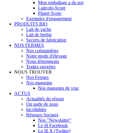
Mon emballage a du pot
Laitcolo-Score
Planet Score
Exemples d'engagement
PRODUITS BIO
Lait de vache
Lait de brebis
Secrets de fabrication
NOS FERMES
Nos coéquipières
Notre mode d'élevage
Nous témoignons
Traites ouvertes
NOUS TROUVER
Nos Fermes
Nos magasins
Nos magasins de vrac
ACTUS
Actualités du réseau
On parle de nous
Incollables
Réseaux Sociaux
Nos "Newslaiter"
Le fil Facebook
Le fil X (Twitter)