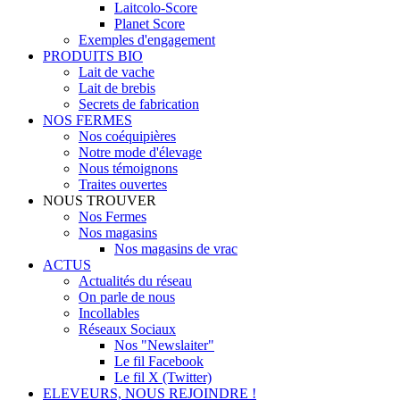
Laitcolo-Score
Planet Score
Exemples d'engagement
PRODUITS BIO
Lait de vache
Lait de brebis
Secrets de fabrication
NOS FERMES
Nos coéquipières
Notre mode d'élevage
Nous témoignons
Traites ouvertes
NOUS TROUVER
Nos Fermes
Nos magasins
Nos magasins de vrac
ACTUS
Actualités du réseau
On parle de nous
Incollables
Réseaux Sociaux
Nos "Newslaiter"
Le fil Facebook
Le fil X (Twitter)
ELEVEURS, NOUS REJOINDRE !