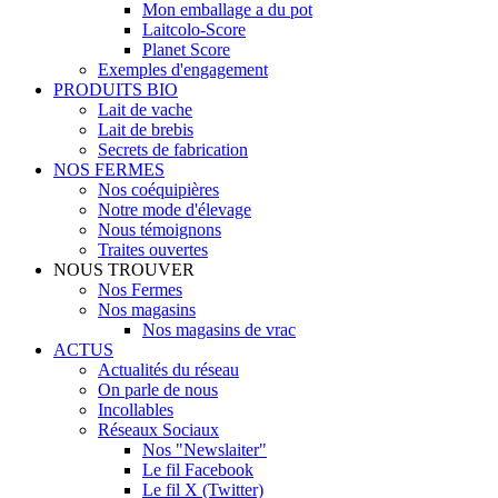
Mon emballage a du pot
Laitcolo-Score
Planet Score
Exemples d'engagement
PRODUITS BIO
Lait de vache
Lait de brebis
Secrets de fabrication
NOS FERMES
Nos coéquipières
Notre mode d'élevage
Nous témoignons
Traites ouvertes
NOUS TROUVER
Nos Fermes
Nos magasins
Nos magasins de vrac
ACTUS
Actualités du réseau
On parle de nous
Incollables
Réseaux Sociaux
Nos "Newslaiter"
Le fil Facebook
Le fil X (Twitter)