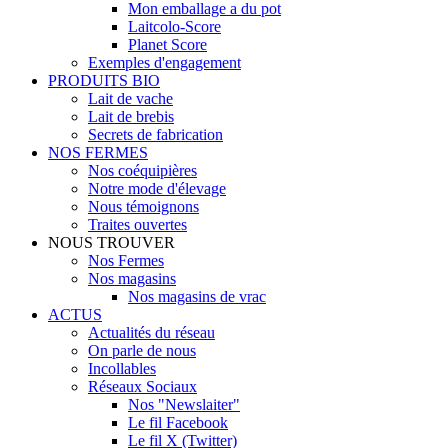
Mon emballage a du pot
Laitcolo-Score
Planet Score
Exemples d'engagement
PRODUITS BIO
Lait de vache
Lait de brebis
Secrets de fabrication
NOS FERMES
Nos coéquipières
Notre mode d'élevage
Nous témoignons
Traites ouvertes
NOUS TROUVER
Nos Fermes
Nos magasins
Nos magasins de vrac
ACTUS
Actualités du réseau
On parle de nous
Incollables
Réseaux Sociaux
Nos "Newslaiter"
Le fil Facebook
Le fil X (Twitter)