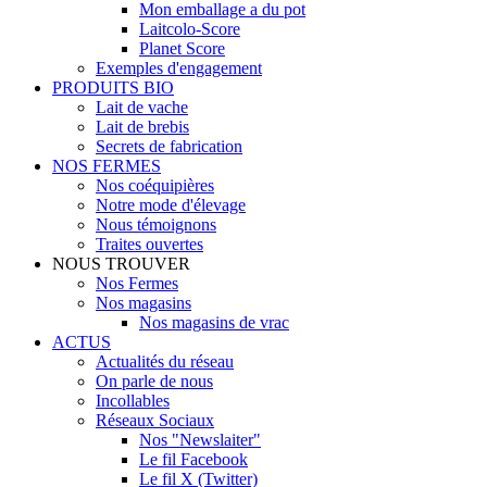
Mon emballage a du pot
Laitcolo-Score
Planet Score
Exemples d'engagement
PRODUITS BIO
Lait de vache
Lait de brebis
Secrets de fabrication
NOS FERMES
Nos coéquipières
Notre mode d'élevage
Nous témoignons
Traites ouvertes
NOUS TROUVER
Nos Fermes
Nos magasins
Nos magasins de vrac
ACTUS
Actualités du réseau
On parle de nous
Incollables
Réseaux Sociaux
Nos "Newslaiter"
Le fil Facebook
Le fil X (Twitter)