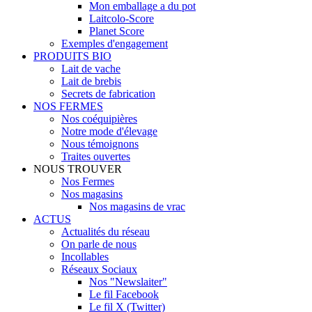
Mon emballage a du pot
Laitcolo-Score
Planet Score
Exemples d'engagement
PRODUITS BIO
Lait de vache
Lait de brebis
Secrets de fabrication
NOS FERMES
Nos coéquipières
Notre mode d'élevage
Nous témoignons
Traites ouvertes
NOUS TROUVER
Nos Fermes
Nos magasins
Nos magasins de vrac
ACTUS
Actualités du réseau
On parle de nous
Incollables
Réseaux Sociaux
Nos "Newslaiter"
Le fil Facebook
Le fil X (Twitter)