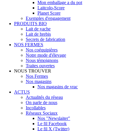
Mon emballage a du pot
Laitcolo-Score
Planet Score
Exemples d'engagement
PRODUITS BIO
Lait de vache
Lait de brebis
Secrets de fabrication
NOS FERMES
Nos coéquipières
Notre mode d'élevage
Nous témoignons
Traites ouvertes
NOUS TROUVER
Nos Fermes
Nos magasins
Nos magasins de vrac
ACTUS
Actualités du réseau
On parle de nous
Incollables
Réseaux Sociaux
Nos "Newslaiter"
Le fil Facebook
Le fil X (Twitter)