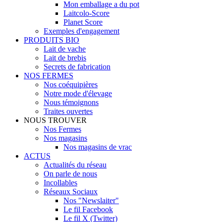
Mon emballage a du pot
Laitcolo-Score
Planet Score
Exemples d'engagement
PRODUITS BIO
Lait de vache
Lait de brebis
Secrets de fabrication
NOS FERMES
Nos coéquipières
Notre mode d'élevage
Nous témoignons
Traites ouvertes
NOUS TROUVER
Nos Fermes
Nos magasins
Nos magasins de vrac
ACTUS
Actualités du réseau
On parle de nous
Incollables
Réseaux Sociaux
Nos "Newslaiter"
Le fil Facebook
Le fil X (Twitter)