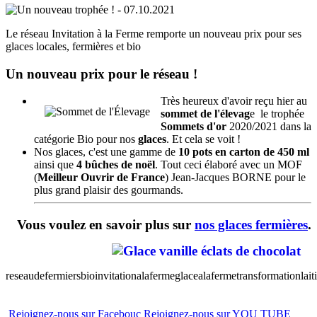
Le réseau Invitation à la Ferme remporte un nouveau prix pour ses
glaces locales, fermières et bio
Un nouveau prix pour le réseau !
Très heureux d'avoir reçu hier au
sommet de l'élevag
e le trophée
Sommets d'or
2020/2021 dans la
catégorie Bio pour nos
glaces
. Et cela se voit !
Nos glaces, c'est une gamme de
10 pots en carton de 450 ml
ainsi que
4 bûches de noël
. Tout ceci élaboré avec un MOF
(
Meilleur Ouvrir de France
) Jean-Jacques BORNE pour le
plus grand plaisir des gourmands.
Vous voulez en savoir plus sur
nos glaces fermières
.
reseaudefermiersbio
invitationalaferme
glacealaferme
transformationlait
Rejoignez-nous sur Facebouc
Rejoignez-nous sur YOU TUBE