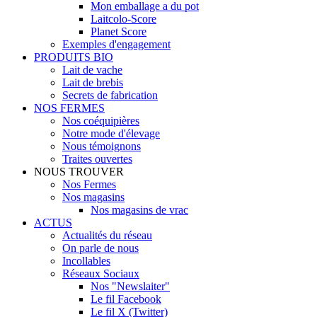
Mon emballage a du pot
Laitcolo-Score
Planet Score
Exemples d'engagement
PRODUITS BIO
Lait de vache
Lait de brebis
Secrets de fabrication
NOS FERMES
Nos coéquipières
Notre mode d'élevage
Nous témoignons
Traites ouvertes
NOUS TROUVER
Nos Fermes
Nos magasins
Nos magasins de vrac
ACTUS
Actualités du réseau
On parle de nous
Incollables
Réseaux Sociaux
Nos "Newslaiter"
Le fil Facebook
Le fil X (Twitter)