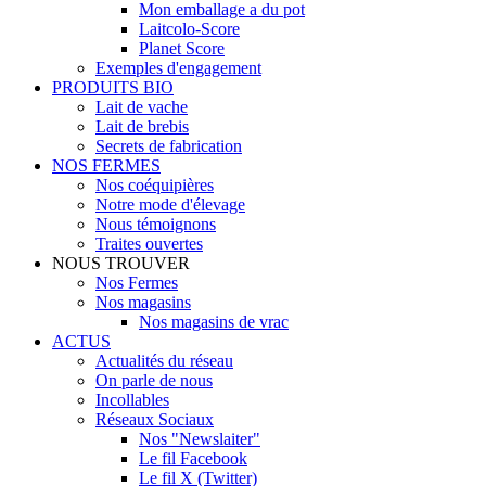
Mon emballage a du pot
Laitcolo-Score
Planet Score
Exemples d'engagement
PRODUITS BIO
Lait de vache
Lait de brebis
Secrets de fabrication
NOS FERMES
Nos coéquipières
Notre mode d'élevage
Nous témoignons
Traites ouvertes
NOUS TROUVER
Nos Fermes
Nos magasins
Nos magasins de vrac
ACTUS
Actualités du réseau
On parle de nous
Incollables
Réseaux Sociaux
Nos "Newslaiter"
Le fil Facebook
Le fil X (Twitter)