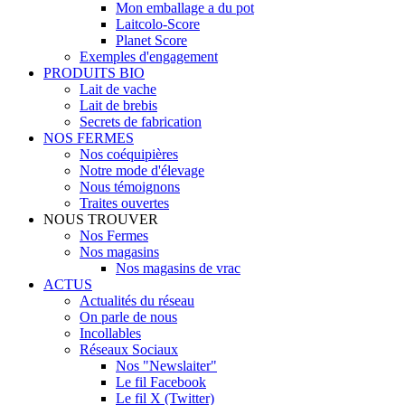
Mon emballage a du pot
Laitcolo-Score
Planet Score
Exemples d'engagement
PRODUITS BIO
Lait de vache
Lait de brebis
Secrets de fabrication
NOS FERMES
Nos coéquipières
Notre mode d'élevage
Nous témoignons
Traites ouvertes
NOUS TROUVER
Nos Fermes
Nos magasins
Nos magasins de vrac
ACTUS
Actualités du réseau
On parle de nous
Incollables
Réseaux Sociaux
Nos "Newslaiter"
Le fil Facebook
Le fil X (Twitter)