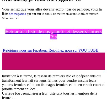
Vous sentez que vous allez devenir accro : pas de panique, voici la
liste
des magasins
qui ont fait le choix de mettre en avant le bio et fermier !
Merci à eux...
Retour à la liste de nos yaourts et desserts laitiers
Bio
Rejoignez-nous sur Facebouc
Rejoignez-nous sur YOU TUBE
Invitation à la ferme, le réseau de fermiers Bio et indépendants qui
transforment leur lait sur leurs fermes pour vendre ensuite leurs
yaourts fermiers et bio ou fromages fermiers et bio en circuit court et
prioritairement en local.
Un rêve fou : rémunérer à leur juste prix tous les membres de la
ferme !...