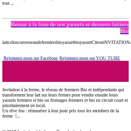
tout ...
Retour à la liste de nos yaourts et desserts laitiers
Bio
laitcoloscore
reseaudefermiersbio
yaourtbio
yaourtCitron
iNVITATIO
Rejoignez-nous sur Facebouc
Rejoignez-nous sur YOU TUBE
Invitation à la ferme, le réseau de fermiers Bio et indépendants qui
transforment leur lait sur leurs fermes pour vendre ensuite leurs
yaourts fermiers et bio ou fromages fermiers et bio en circuit court et
prioritairement en local.
Un rêve fou : rémunérer à leur juste prix tous les membres de la
ferme !...