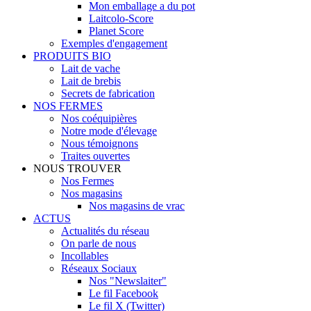
Mon emballage a du pot
Laitcolo-Score
Planet Score
Exemples d'engagement
PRODUITS BIO
Lait de vache
Lait de brebis
Secrets de fabrication
NOS FERMES
Nos coéquipières
Notre mode d'élevage
Nous témoignons
Traites ouvertes
NOUS TROUVER
Nos Fermes
Nos magasins
Nos magasins de vrac
ACTUS
Actualités du réseau
On parle de nous
Incollables
Réseaux Sociaux
Nos "Newslaiter"
Le fil Facebook
Le fil X (Twitter)