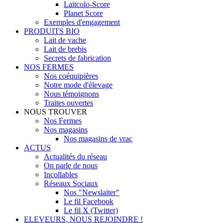
Laitcolo-Score
Planet Score
Exemples d'engagement
PRODUITS BIO
Lait de vache
Lait de brebis
Secrets de fabrication
NOS FERMES
Nos coéquipières
Notre mode d'élevage
Nous témoignons
Traites ouvertes
NOUS TROUVER
Nos Fermes
Nos magasins
Nos magasins de vrac
ACTUS
Actualités du réseau
On parle de nous
Incollables
Réseaux Sociaux
Nos "Newslaiter"
Le fil Facebook
Le fil X (Twitter)
ELEVEURS, NOUS REJOINDRE !