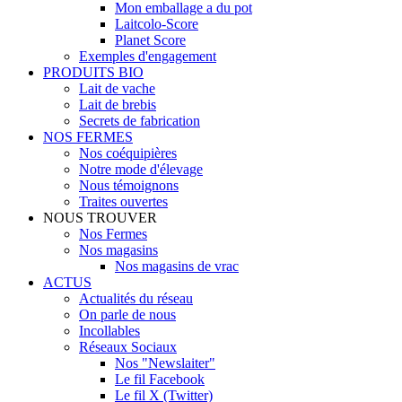
Mon emballage a du pot
Laitcolo-Score
Planet Score
Exemples d'engagement
PRODUITS BIO
Lait de vache
Lait de brebis
Secrets de fabrication
NOS FERMES
Nos coéquipières
Notre mode d'élevage
Nous témoignons
Traites ouvertes
NOUS TROUVER
Nos Fermes
Nos magasins
Nos magasins de vrac
ACTUS
Actualités du réseau
On parle de nous
Incollables
Réseaux Sociaux
Nos "Newslaiter"
Le fil Facebook
Le fil X (Twitter)